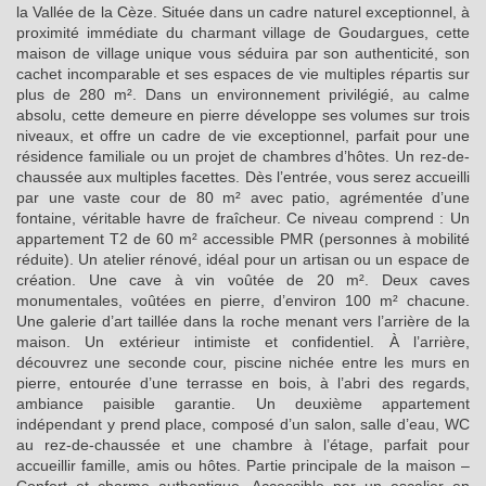
la Vallée de la Cèze. Située dans un cadre naturel exceptionnel, à
proximité immédiate du charmant village de Goudargues, cette
maison de village unique vous séduira par son authenticité, son
cachet incomparable et ses espaces de vie multiples répartis sur
plus de 280 m². Dans un environnement privilégié, au calme
absolu, cette demeure en pierre développe ses volumes sur trois
niveaux, et offre un cadre de vie exceptionnel, parfait pour une
résidence familiale ou un projet de chambres d’hôtes. Un rez-de-
chaussée aux multiples facettes. Dès l’entrée, vous serez accueilli
par une vaste cour de 80 m² avec patio, agrémentée d’une
fontaine, véritable havre de fraîcheur. Ce niveau comprend : Un
appartement T2 de 60 m² accessible PMR (personnes à mobilité
réduite). Un atelier rénové, idéal pour un artisan ou un espace de
création. Une cave à vin voûtée de 20 m². Deux caves
monumentales, voûtées en pierre, d’environ 100 m² chacune.
Une galerie d’art taillée dans la roche menant vers l’arrière de la
maison. Un extérieur intimiste et confidentiel. À l’arrière,
découvrez une seconde cour, piscine nichée entre les murs en
pierre, entourée d’une terrasse en bois, à l’abri des regards,
ambiance paisible garantie. Un deuxième appartement
indépendant y prend place, composé d’un salon, salle d’eau, WC
au rez-de-chaussée et une chambre à l’étage, parfait pour
accueillir famille, amis ou hôtes. Partie principale de la maison –
Confort et charme authentique. Accessible par un escalier en